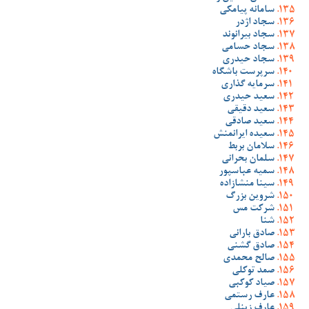
سامانه پیامکی
سجاد اژدر
سجاد بیرانوند
سجاد حسامی
سجاد حیدری
سرپرست باشگاه
سرمایه گذاری
سعید حیدری
سعید دقیقی
سعید صادقی
سعیده ایرانمنش
سلامان بربط
سلمان بحرانی
سمیه عباسپور
سینا منشازاده
شروین بزرگ
شرکت مس
شنا
صادق بارانی
صادق گشنی
صالح محمدی
صمد توکلی
صیاد کوکبی
عارف رستمی
عارف زینلی