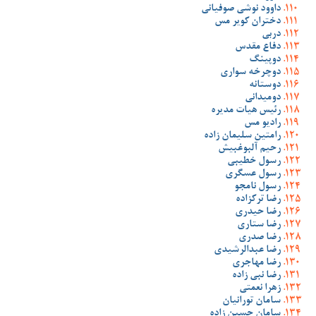
داوود نوشی صوفیانی
دختران کویر مس
دربی
دفاع مقدس
دوپینگ
دوچرخه سواری
دوستانه
دومیدانی
رئیس هیات مدیره
رادیو مس
رامتین سلیمان زاده
رحیم آلبوغبیش
رسول خطیبی
رسول عسگری
رسول نامجو
رضا ترکزاده
رضا حیدری
رضا ستاری
رضا صدری
رضا عبدالرشیدی
رضا مهاجری
رضا نبی زاده
زهرا نعمتی
سامان تورانیان
سامان حسین زاده