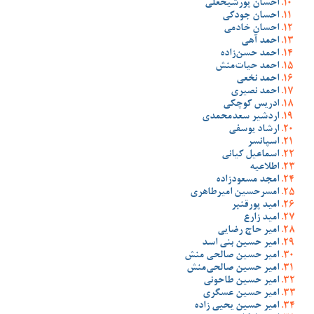
احسان پورشیخعلی
احسان جودکی
احسان خادمی
احمد آهی
احمد حسن‌زاده
احمد حیات‌منش
احمد نخعی
احمد نصیری
ادریس کوچکی
اردشیر سعدمحمدی
ارشاد یوسفی
اسپانسر
اسماعیل کیانی
اطلاعیه
امجد مسعودزاده
امسرحسین امیرطاهری
امید پورقنبر
امید زارع
امیر حاج رضایی
امیر حسین بنی اسد
امیر حسین صالحی منش
امیر حسین صالحی‌منش
امیر حسین طاحونی
امیر حسین عسگری
امیر حسین یحیی زاده