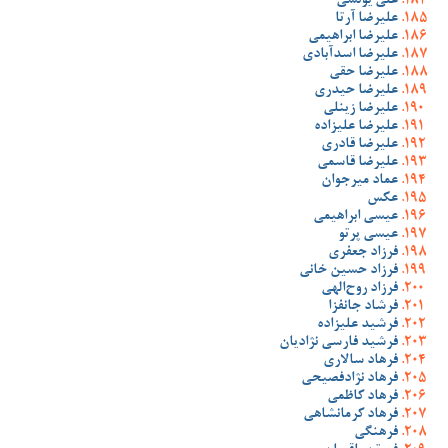
علی یونسی
علیرضا آرتا
علیرضا ابراهیمی
علیرضا اسدآبادی
علیرضا حقی
علیرضا حیدری
علیرضا زینلی
علیرضا علیزاده
علیرضا قادری
علیرضا قاسمی
عماد میرجوان
عکس
عیسی ابراهیمی
عیسی پرتو
فرزاد جعفری
فرزاد حسین خانی
فرزاد روح‌الهی
فرشاد جانفزا
فرشید علیزاده
فرشید فارسی نژادیان
فرهاد سالاری
فرهاد نژادفصیحی
فرهاد کاظمی
فرهاد کرمانشاهی
فرهنگی