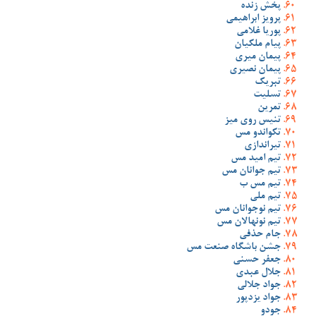
پخش زنده
پرویز ابراهیمی
پوریا غلامی
پیام ملکیان
پیمان میری
پیمان نصیری
تبریک
تسلیت
تمرین
تنیس روی میز
تکواندو مس
تیراندازی
تیم امید مس
تیم جوانان مس
تیم مس ب
تیم ملی
تیم نوجوانان مس
تیم نونهالان مس
جام حذفی
جشن باشگاه صنعت مس
جعفر حسنی
جلال عبدی
جواد جلالی
جواد یزدپور
جودو