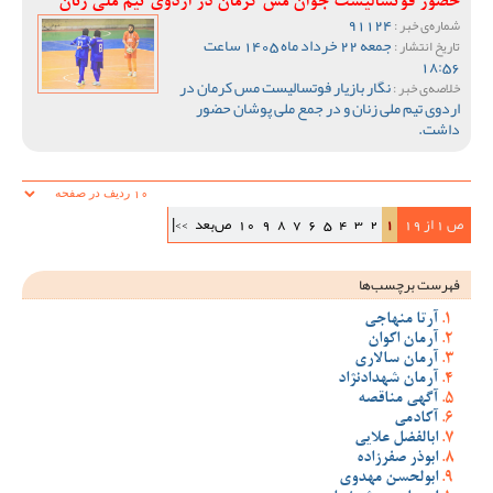
حضور فوتسالیست جوان مس کرمان در اردوی تیم ملی زنان
91124
شماره‌ی خبر :
جمعه 22 خرداد ماه 1405 ساعت
تاریخ انتشار :
18:56
نگار بازیار فوتسالیست مس کرمان در
خلاصه‌ی خبر :
اردوی تیم ملی زنان و در جمع ملی پوشان حضور
داشت.
ص 1 از 19
1
2
3
4
5
6
7
8
9
10
ص‌بعد
>>|
فهرست برچسب‌ها
آرتا منهاجی
آرمان اکوان
آرمان سالاری
آرمان شهدادنژاد
آگهی مناقصه
آکادمی
ابالفضل علایی
ابوذر صفرزاده
ابولحسن مهدوی