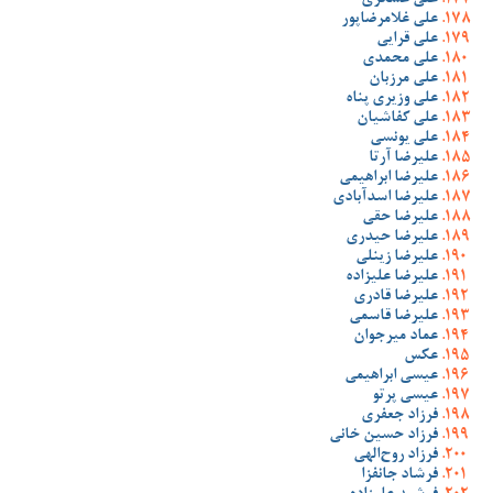
علی عسگری
علی غلامرضاپور
علی قرایی
علی محمدی
علی مرزبان
علی وزیری پناه
علی کفاشیان
علی یونسی
علیرضا آرتا
علیرضا ابراهیمی
علیرضا اسدآبادی
علیرضا حقی
علیرضا حیدری
علیرضا زینلی
علیرضا علیزاده
علیرضا قادری
علیرضا قاسمی
عماد میرجوان
عکس
عیسی ابراهیمی
عیسی پرتو
فرزاد جعفری
فرزاد حسین خانی
فرزاد روح‌الهی
فرشاد جانفزا