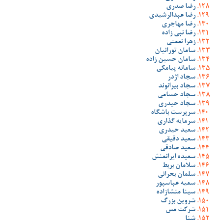
رضا صدری
رضا عبدالرشیدی
رضا مهاجری
رضا نبی زاده
زهرا نعمتی
سامان تورانیان
سامان حسین زاده
سامانه پیامکی
سجاد اژدر
سجاد بیرانوند
سجاد حسامی
سجاد حیدری
سرپرست باشگاه
سرمایه گذاری
سعید حیدری
سعید دقیقی
سعید صادقی
سعیده ایرانمنش
سلامان بربط
سلمان بحرانی
سمیه عباسپور
سینا منشازاده
شروین بزرگ
شرکت مس
شنا