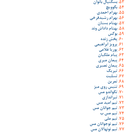
بسکتبال بانوان
بگوویچ
بهرام احمدی
بهرام رشیدفرخی
بهنام بستان
بهنام داداش وند
بوکس
پخش زنده
پرویز ابراهیمی
پوریا غلامی
پیام ملکیان
پیمان میری
پیمان نصیری
تبریک
تسلیت
تمرین
تنیس روی میز
تکواندو مس
تیراندازی
تیم امید مس
تیم جوانان مس
تیم مس ب
تیم ملی
تیم نوجوانان مس
تیم نونهالان مس