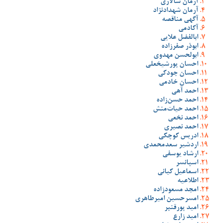
آرمان سالاری
آرمان شهدادنژاد
آگهی مناقصه
آکادمی
ابالفضل علایی
ابوذر صفرزاده
ابولحسن مهدوی
احسان پورشیخعلی
احسان جودکی
احسان خادمی
احمد آهی
احمد حسن‌زاده
احمد حیات‌منش
احمد نخعی
احمد نصیری
ادریس کوچکی
اردشیر سعدمحمدی
ارشاد یوسفی
اسپانسر
اسماعیل کیانی
اطلاعیه
امجد مسعودزاده
امسرحسین امیرطاهری
امید پورقنبر
امید زارع