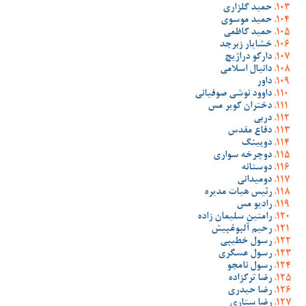
حمید گلزاری
حمید موسوی
حمید کاظمی
خشایار زبرجد
دارکو دراژیچ
دانیال اسلامی
داور
داوود نوشی صوفیانی
دختران کویر مس
دربی
دفاع مقدس
دوپینگ
دوچرخه سواری
دوستانه
دومیدانی
رئیس هیات مدیره
رادیو مس
رامتین سلیمان زاده
رحیم آلبوغبیش
رسول خطیبی
رسول عسگری
رسول نامجو
رضا ترکزاده
رضا حیدری
رضا ستاری