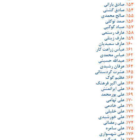
صادق بارانی
صادق گشنی
صالح محمدی
صمد توکلی
صیاد کوکبی
عارف رستمی
عارف زینلی
عارف سعیدیان
عباس زراعت کار
عباس محمدی
عبدالله حسینی
عرفان رشیدی
عشرت کردستانی
عظیم گوک
علی اکبر فرهنگ
علی ایرانمنش
علی پورمحمد
علی تهامی
علی خادمی
علی خلیلی
علی خورشیدی
علی رمضانی
علی سامره
علی شهسواری