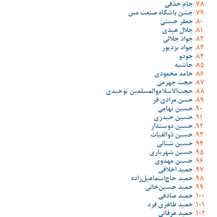
جام حذفی
جشن باشگاه صنعت مس
جعفر حسنی
جلال عبدی
جواد جلالی
جواد یزدپور
جودو
حاشیه
حامد محمودی
حجت جهرمی
حجت‌الاسلام‌والمسلمین توحیدی
حسن مرادی فر
حسین تهامی
حسین حیدری
حسین دوستدار
حسین ذوالغیاث
حسین شنانی
حسین شهریاری
حسین مهدوی
حمید اخلاقی
حمید حاج‌اسماعیل‌زاده
حمید حسین‌خانی
حمید صادقی
حمید طاهری فرد
حمید عرفانی