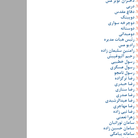
دختران کویر مس
دربی
دفاع مقدس
دوپینگ
دوچرخه سواری
دوستانه
دومیدانی
رئیس هیات مدیره
رادیو مس
رامتین سلیمان زاده
رحیم آلبوغبیش
رسول خطیبی
رسول عسگری
رسول نامجو
رضا ترکزاده
رضا حیدری
رضا ستاری
رضا صدری
رضا عبدالرشیدی
رضا مهاجری
رضا نبی زاده
زهرا نعمتی
سامان تورانیان
سامان حسین زاده
سامانه پیامکی