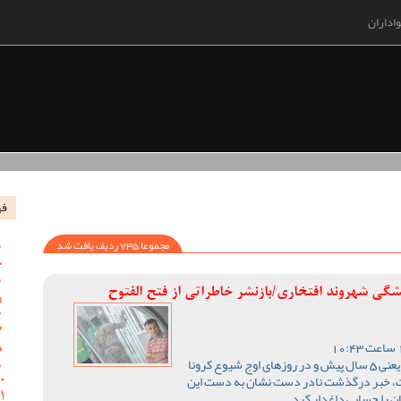
اداران
فه
مجموعا 735 ردیف یافت شد
شگی شهروند افتخاری/بازنشر خاطراتی از فتح الفتوح
در روزهای اردیبهشت ماه 1400 یعنی 5 سال پیش و در روزهای اوج شیوع کرونا
رفت، خبر درگذشت نادر دست نشان به دست این
 را حسابی داغدار کرد.