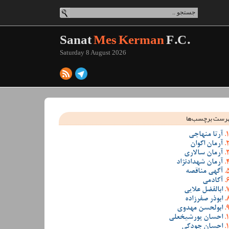
Sanat
Mes Kerman
F.C.
Saturday 8 August 2026
رست برچسب‌ها
آرتا منهاجی
آرمان اکوان
آرمان سالاری
آرمان شهدادنژاد
آگهی مناقصه
آکادمی
ابالفضل علایی
ابوذر صفرزاده
ابولحسن مهدوی
احسان پورشیخعلی
احسان جودکی