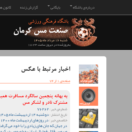
درباره‌ی باشگاه
بایگانی
گزارش زنده
کانون هو
شنبه 16 مرداد ماه 1405
به‌روزشده در دیروز ساعت 18:24
اخبار مرتبط با عکس
صفحه‌ی 1 از 74
به بهانه پنجمین سالگرد مسافرت همی
مشترک نادر و لشکر مس
76262
شماره‌ی خبر :
دوشنبه 14 اردیبهشت ماه 1405 ساعت 10:43
تاریخ انتشار :
خلاصه‌ی خبر :
در جهان که جان های زیادی را با خود می گ
ویروس قاتل فوتبال ایران به خصوص در کرمان