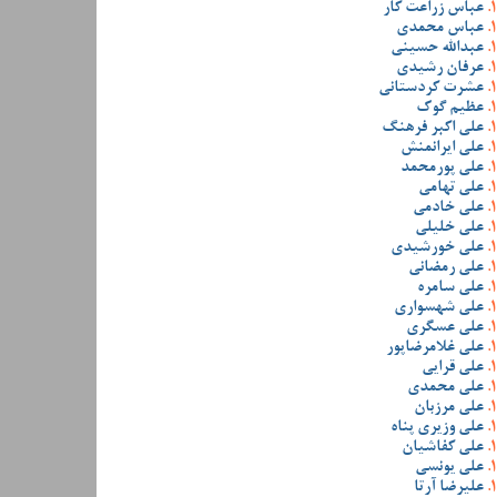
عباس زراعت کار
عباس محمدی
عبدالله حسینی
عرفان رشیدی
عشرت کردستانی
عظیم گوک
علی اکبر فرهنگ
علی ایرانمنش
علی پورمحمد
علی تهامی
علی خادمی
علی خلیلی
علی خورشیدی
علی رمضانی
علی سامره
علی شهسواری
علی عسگری
علی غلامرضاپور
علی قرایی
علی محمدی
علی مرزبان
علی وزیری پناه
علی کفاشیان
علی یونسی
علیرضا آرتا