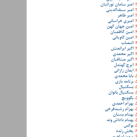
امیر سامان تورانیان
امیر سیف‌الدینی
امیر طاهر
امیری خراسانی
امین جهان کهن
امین کاظمیان
امین کاویانی
انتصاب
اکبر ایرانمنش
اکبر محمدی
اکبر میثاقیان
ایرج کهندل
ایمان رازانی
بابا محمدی
برنامه بازی
بسکتبال
بسکتبال بانوان
بگوویچ
بهرام احمدی
بهرام رشیدفرخی
بهنام بستان
بهنام داداش وند
بوکس
پخش زنده
پرویز ابراهیمی