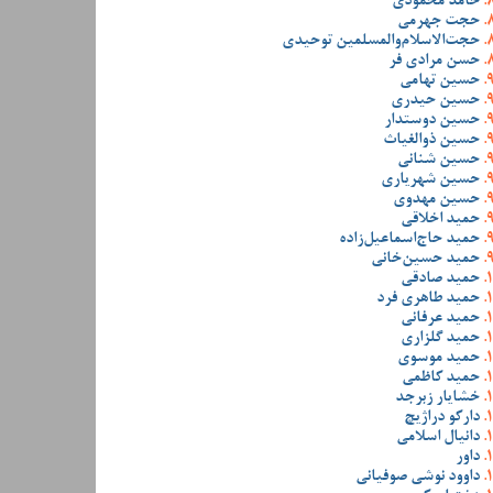
حامد محمودی
حجت جهرمی
حجت‌الاسلام‌والمسلمین توحیدی
حسن مرادی فر
حسین تهامی
حسین حیدری
حسین دوستدار
حسین ذوالغیاث
حسین شنانی
حسین شهریاری
حسین مهدوی
حمید اخلاقی
حمید حاج‌اسماعیل‌زاده
حمید حسین‌خانی
حمید صادقی
حمید طاهری فرد
حمید عرفانی
حمید گلزاری
حمید موسوی
حمید کاظمی
خشایار زبرجد
دارکو دراژیچ
دانیال اسلامی
داور
داوود نوشی صوفیانی