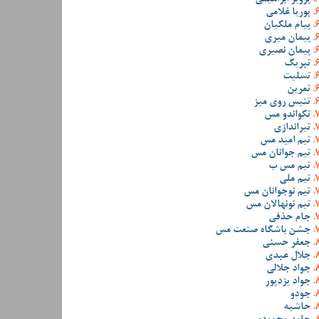
پوریا غلامی
پیام ملکیان
پیمان میری
پیمان نصیری
تبریک
تسلیت
تمرین
تنیس روی میز
تکواندو مس
تیراندازی
تیم امید مس
تیم جوانان مس
تیم مس ب
تیم ملی
تیم نوجوانان مس
تیم نونهالان مس
جام حذفی
جشن باشگاه صنعت مس
جعفر حسنی
جلال عبدی
جواد جلالی
جواد یزدپور
جودو
حاشیه