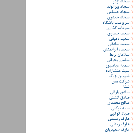
سجاد اژدر
سجاد بیرانوند
سجاد حسامی
سجاد حیدری
سرپرست باشگاه
سرمایه گذاری
سعید حیدری
سعید دقیقی
سعید صادقی
سعیده ایرانمنش
سلامان بربط
سلمان بحرانی
سمیه عباسپور
سینا منشازاده
شروین بزرگ
شرکت مس
شنا
صادق بارانی
صادق گشنی
صالح محمدی
صمد توکلی
صیاد کوکبی
عارف رستمی
عارف زینلی
عارف سعیدیان