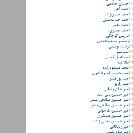
احسان خادمی
احمد آهی
احمد حسن‌زاده
احمد حیات‌منش
احمد نخعی
احمد نصیری
ادریس کوچکی
اردشیر سعدمحمدی
ارشاد یوسفی
اسپانسر
اسماعیل کیانی
اطلاعیه
امجد مسعودزاده
امسرحسین امیرطاهری
امید پورقنبر
امید زارع
امیر حاج رضایی
امیر حسین بنی اسد
امیر حسین صالحی منش
امیر حسین صالحی‌منش
امیر حسین طاحونی
امیر حسین عسگری
امیر حسین یحیی زاده
امیر زلیکانی
امیر سام نصیری