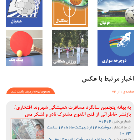
اخبار مرتبط با عکس
صفحه‌ی 1 از 74
مجموعا 735 ردیف یافت شد
به بهانه پنجمین سالگرد مسافرت همیشگی شهروند افتخاری/
بازنشر خاطراتی از فتح الفتوح مشترک نادر و لشکر مس
76262
شماره‌ی خبر :
دوشنبه 14 اردیبهشت ماه 1405 ساعت
تاریخ انتشار :
10:43
در روزهای اردیبهشت ماه 1400 یعنی 5
خلاصه‌ی خبر :