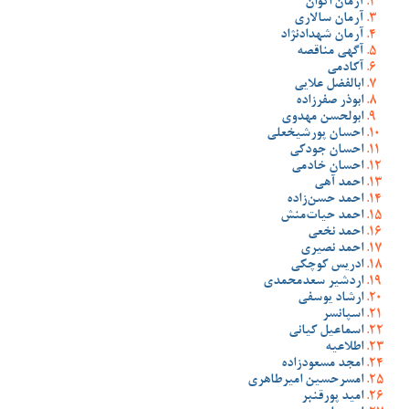
آرمان اکوان
آرمان سالاری
آرمان شهدادنژاد
آگهی مناقصه
آکادمی
ابالفضل علایی
ابوذر صفرزاده
ابولحسن مهدوی
احسان پورشیخعلی
احسان جودکی
احسان خادمی
احمد آهی
احمد حسن‌زاده
احمد حیات‌منش
احمد نخعی
احمد نصیری
ادریس کوچکی
اردشیر سعدمحمدی
ارشاد یوسفی
اسپانسر
اسماعیل کیانی
اطلاعیه
امجد مسعودزاده
امسرحسین امیرطاهری
امید پورقنبر