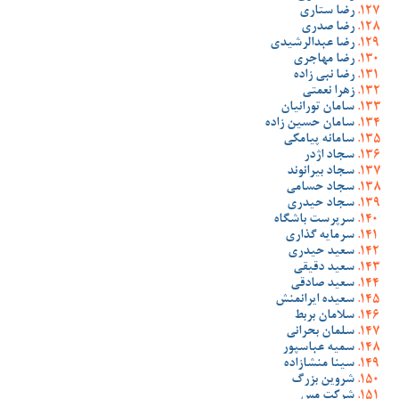
رضا ستاری
رضا صدری
رضا عبدالرشیدی
رضا مهاجری
رضا نبی زاده
زهرا نعمتی
سامان تورانیان
سامان حسین زاده
سامانه پیامکی
سجاد اژدر
سجاد بیرانوند
سجاد حسامی
سجاد حیدری
سرپرست باشگاه
سرمایه گذاری
سعید حیدری
سعید دقیقی
سعید صادقی
سعیده ایرانمنش
سلامان بربط
سلمان بحرانی
سمیه عباسپور
سینا منشازاده
شروین بزرگ
شرکت مس