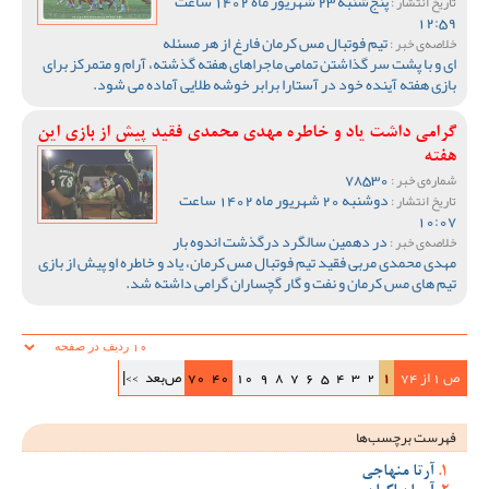
پنج‌شنبه 23 شهریور ماه 1402 ساعت
تاریخ انتشار :
12:59
تیم فوتبال مس کرمان فارغ از هر مسئله
خلاصه‌ی خبر :
ای و با پشت سر گذاشتن تمامی ماجراهای هفته گذشته، آرام و متمرکز برای
بازی هفته آینده خود در آستارا برابر خوشه طلایی آماده می شود.
گرامی داشت یاد و خاطره مهدی محمدی فقید پیش از بازی این
هفته
78530
شماره‌ی خبر :
دوشنبه 20 شهریور ماه 1402 ساعت
تاریخ انتشار :
10:07
در دهمین سالگرد درگذشت اندوه بار
خلاصه‌ی خبر :
مهدی محمدی مربی فقید تیم فوتبال مس کرمان، یاد و خاطره او پیش از بازی
تیم های مس کرمان و نفت و گار گچساران گرامی داشته شد.
ص 1 از 74
1
2
3
4
5
6
7
8
9
10
40
70
ص‌بعد
>>|
فهرست برچسب‌ها
آرتا منهاجی