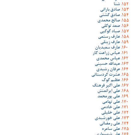
شنا
صادق بارانی
صادق گشنی
صالح محمدی
صمد توکلی
صیاد کوکبی
عارف رستمی
عارف زینلی
عارف سعیدیان
عباس زراعت کار
عباس محمدی
عبدالله حسینی
عرفان رشیدی
عشرت کردستانی
عظیم گوک
علی اکبر فرهنگ
علی ایرانمنش
علی پورمحمد
علی تهامی
علی خادمی
علی خلیلی
علی خورشیدی
علی رمضانی
علی سامره
علی شهسواری