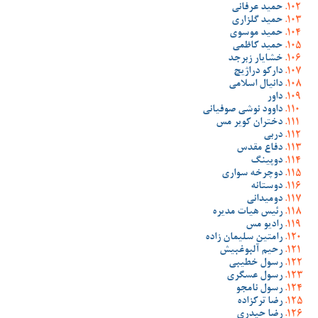
حمید عرفانی
حمید گلزاری
حمید موسوی
حمید کاظمی
خشایار زبرجد
دارکو دراژیچ
دانیال اسلامی
داور
داوود نوشی صوفیانی
دختران کویر مس
دربی
دفاع مقدس
دوپینگ
دوچرخه سواری
دوستانه
دومیدانی
رئیس هیات مدیره
رادیو مس
رامتین سلیمان زاده
رحیم آلبوغبیش
رسول خطیبی
رسول عسگری
رسول نامجو
رضا ترکزاده
رضا حیدری