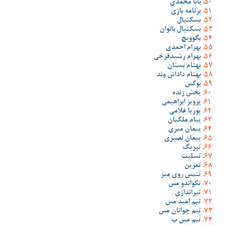
بابا محمدی
برنامه بازی
بسکتبال
بسکتبال بانوان
بگوویچ
بهرام احمدی
بهرام رشیدفرخی
بهنام بستان
بهنام داداش وند
بوکس
پخش زنده
پرویز ابراهیمی
پوریا غلامی
پیام ملکیان
پیمان میری
پیمان نصیری
تبریک
تسلیت
تمرین
تنیس روی میز
تکواندو مس
تیراندازی
تیم امید مس
تیم جوانان مس
تیم مس ب