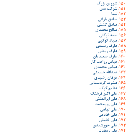
شروین بزرگ
شرکت مس
شنا
صادق بارانی
صادق گشنی
صالح محمدی
صمد توکلی
صیاد کوکبی
عارف رستمی
عارف زینلی
عارف سعیدیان
عباس زراعت کار
عباس محمدی
عبدالله حسینی
عرفان رشیدی
عشرت کردستانی
عظیم گوک
علی اکبر فرهنگ
علی ایرانمنش
علی پورمحمد
علی تهامی
علی خادمی
علی خلیلی
علی خورشیدی
علی رمضانی