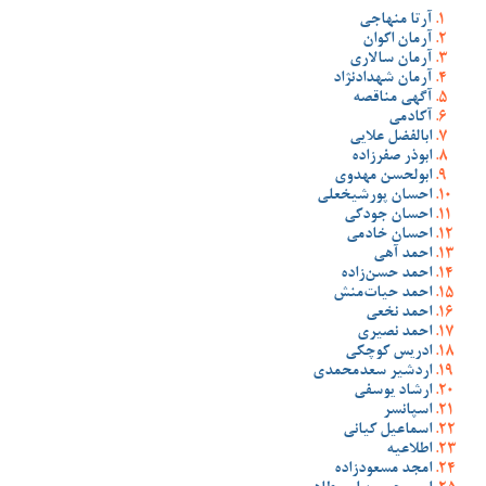
آرتا منهاجی
آرمان اکوان
آرمان سالاری
آرمان شهدادنژاد
آگهی مناقصه
آکادمی
ابالفضل علایی
ابوذر صفرزاده
ابولحسن مهدوی
احسان پورشیخعلی
احسان جودکی
احسان خادمی
احمد آهی
احمد حسن‌زاده
احمد حیات‌منش
احمد نخعی
احمد نصیری
ادریس کوچکی
اردشیر سعدمحمدی
ارشاد یوسفی
اسپانسر
اسماعیل کیانی
اطلاعیه
امجد مسعودزاده