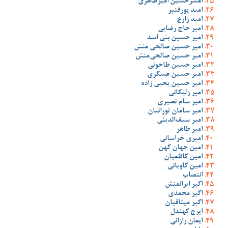
امسرحسین امیرطاهری
امید پورقنبر
امید زارع
امیر حاج رضایی
امیر حسین بنی اسد
امیر حسین صالحی منش
امیر حسین صالحی‌منش
امیر حسین طاحونی
امیر حسین عسگری
امیر حسین یحیی زاده
امیر زلیکانی
امیر سام نصیری
امیر سامان تورانیان
امیر سیف‌الدینی
امیر طاهر
امیری خراسانی
امین جهان کهن
امین کاظمیان
امین کاویانی
انتصاب
اکبر ایرانمنش
اکبر محمدی
اکبر میثاقیان
ایرج کهندل
ایمان رازانی