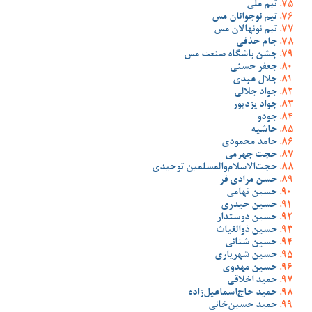
تیم ملی
تیم نوجوانان مس
تیم نونهالان مس
جام حذفی
جشن باشگاه صنعت مس
جعفر حسنی
جلال عبدی
جواد جلالی
جواد یزدپور
جودو
حاشیه
حامد محمودی
حجت جهرمی
حجت‌الاسلام‌والمسلمین توحیدی
حسن مرادی فر
حسین تهامی
حسین حیدری
حسین دوستدار
حسین ذوالغیاث
حسین شنانی
حسین شهریاری
حسین مهدوی
حمید اخلاقی
حمید حاج‌اسماعیل‌زاده
حمید حسین‌خانی