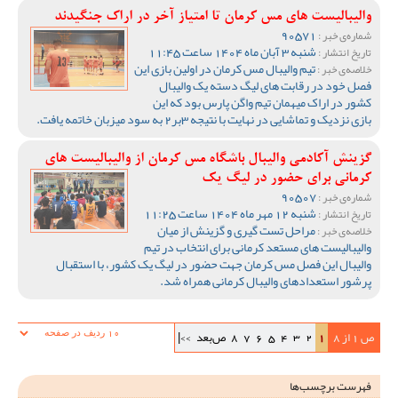
والیبالیست های مس کرمان تا امتیاز آخر در اراک جنگیدند
90571
شماره‌ی خبر :
شنبه 3 آبان ماه 1404 ساعت 11:45
تاریخ انتشار :
تیم والیبال مس کرمان در اولین بازی این
خلاصه‌ی خبر :
فصل خود در رقابت های لیگ دسته یک والیبال
کشور در اراک میهمان تیم واگن پارس بود که این
بازی نزدیک و تماشایی در نهایت با نتیجه 3بر2 به سود میزبان خاتمه یافت.
گزینش آکادمی والیبال باشگاه مس کرمان از والیبالیست های
کرمانی برای حضور در لیگ یک
90507
شماره‌ی خبر :
شنبه 12 مهر ماه 1404 ساعت 11:25
تاریخ انتشار :
مراحل تست گیری و گزینش از میان
خلاصه‌ی خبر :
والیبالیست های مستعد کرمانی برای انتخاب در تیم
والیبال این فصل مس کرمان جهت حضور در لیگ یک کشور، با استقبال
پرشور استعدادهای والیبال کرمانی همراه شد.
ص 1 از 8
1
2
3
4
5
6
7
8
ص‌بعد
>>|
فهرست برچسب‌ها