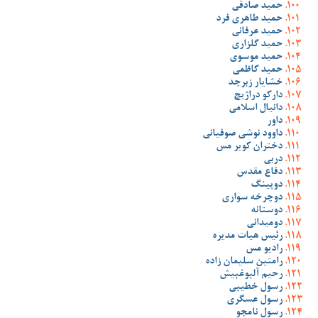
حمید صادقی
حمید طاهری فرد
حمید عرفانی
حمید گلزاری
حمید موسوی
حمید کاظمی
خشایار زبرجد
دارکو دراژیچ
دانیال اسلامی
داور
داوود نوشی صوفیانی
دختران کویر مس
دربی
دفاع مقدس
دوپینگ
دوچرخه سواری
دوستانه
دومیدانی
رئیس هیات مدیره
رادیو مس
رامتین سلیمان زاده
رحیم آلبوغبیش
رسول خطیبی
رسول عسگری
رسول نامجو