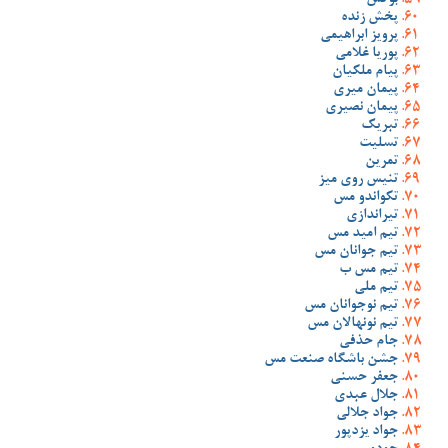
بوکس
پخش زنده
پرویز ابراهیمی
پوریا غلامی
پیام ملکیان
پیمان میری
پیمان نصیری
تبریک
تسلیت
تمرین
تنیس روی میز
تکواندو مس
تیراندازی
تیم امید مس
تیم جوانان مس
تیم مس ب
تیم ملی
تیم نوجوانان مس
تیم نونهالان مس
جام حذفی
جشن باشگاه صنعت مس
جعفر حسنی
جلال عبدی
جواد جلالی
جواد یزدپور