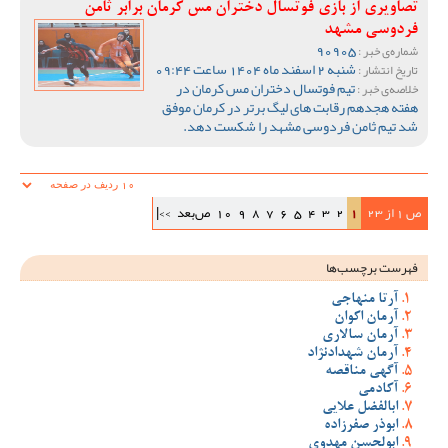
تصاویری از بازی فوتسال دختران مس کرمان برابر ثامن
فردوسی مشهد
90905
شماره‌ی خبر :
شنبه 2 اسفند ماه 1404 ساعت 09:44
تاریخ انتشار :
تیم فوتسال دختران مس کرمان در
خلاصه‌ی خبر :
هفته هجدهم رقابت های لیگ برتر در کرمان موفق
شد تیم ثامن فردوسی مشهد را شکست دهد.
ص 1 از 23
1
2
3
4
5
6
7
8
9
10
ص‌بعد
>>|
فهرست برچسب‌ها
آرتا منهاجی
آرمان اکوان
آرمان سالاری
آرمان شهدادنژاد
آگهی مناقصه
آکادمی
ابالفضل علایی
ابوذر صفرزاده
ابولحسن مهدوی