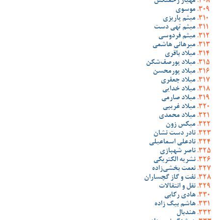
مهیار زحمتکش
موسوی
میثم پاریزی
میثم تهی دست
میثم فردوسی
میرهانی هاشمی
میلاد باقری
میلاد پورصف‌شکن
میلاد پورمحسن
میلاد جعفری
میلاد خدایی
میلاد صارمی
میلاد غریبی
میلاد محمدی
میکس زون
نادر دست نشان
نادعلی اسماعیلی
ناصر شهبازی
نشریه الکتریکی
نعمت بخشی‌زاده
نفت و گاز گچساران
نقل و انتقالات
هادی رکابی
هاشم بیگ زاده
هندبال