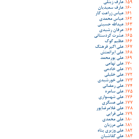
عارف زینلی
عارف سعیدیان
عباس زراعت کار
عباس محمدی
عبدالله حسینی
عرفان رشیدی
عشرت کردستانی
عظیم گوک
علی اکبر فرهنگ
علی ایرانمنش
علی پورمحمد
علی تهامی
علی خادمی
علی خلیلی
علی خورشیدی
علی رمضانی
علی سامره
علی شهسواری
علی عسگری
علی غلامرضاپور
علی قرایی
علی محمدی
علی مرزبان
علی وزیری پناه
علی کفاشیان