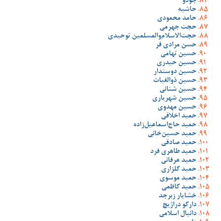
جودو
حاشیه
حامد محمودی
حجت جهرمی
حجت‌الاسلام‌والمسلمین توحیدی
حسن مرادی فر
حسین تهامی
حسین حیدری
حسین دوستدار
حسین ذوالغیاث
حسین شنانی
حسین شهریاری
حسین مهدوی
حمید اخلاقی
حمید حاج‌اسماعیل‌زاده
حمید حسین‌خانی
حمید صادقی
حمید طاهری فرد
حمید عرفانی
حمید گلزاری
حمید موسوی
حمید کاظمی
خشایار زبرجد
دارکو دراژیچ
دانیال اسلامی