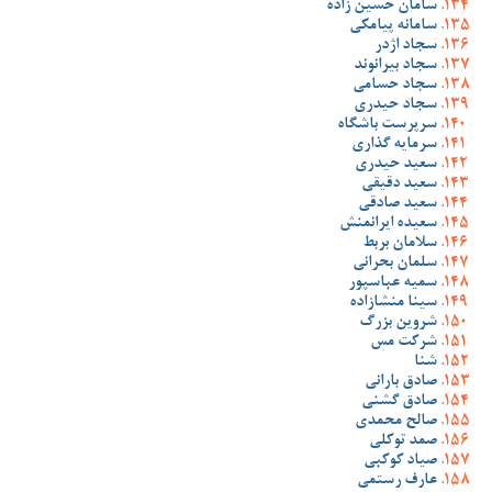
سامان حسین زاده
سامانه پیامکی
سجاد اژدر
سجاد بیرانوند
سجاد حسامی
سجاد حیدری
سرپرست باشگاه
سرمایه گذاری
سعید حیدری
سعید دقیقی
سعید صادقی
سعیده ایرانمنش
سلامان بربط
سلمان بحرانی
سمیه عباسپور
سینا منشازاده
شروین بزرگ
شرکت مس
شنا
صادق بارانی
صادق گشنی
صالح محمدی
صمد توکلی
صیاد کوکبی
عارف رستمی