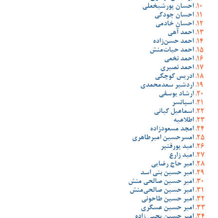
احسان پورشیخعلی
احسان جودکی
احسان خادمی
احمد آهی
احمد حسن‌زاده
احمد حیات‌منش
احمد نخعی
احمد نصیری
ادریس کوچکی
اردشیر سعدمحمدی
ارشاد یوسفی
اسپانسر
اسماعیل کیانی
اطلاعیه
امجد مسعودزاده
امسرحسین امیرطاهری
امید پورقنبر
امید زارع
امیر حاج رضایی
امیر حسین بنی اسد
امیر حسین صالحی منش
امیر حسین صالحی‌منش
امیر حسین طاحونی
امیر حسین عسگری
امیر حسین یحیی زاده