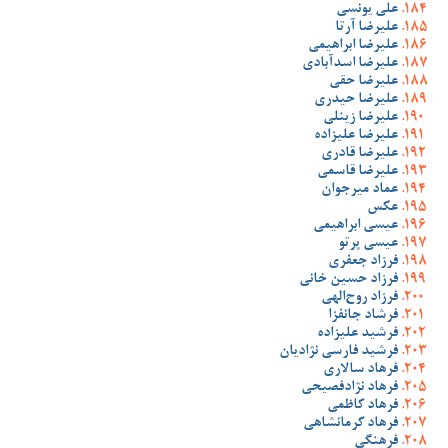
علی یونسی
علیرضا آرتا
علیرضا ابراهیمی
علیرضا اسدآبادی
علیرضا حقی
علیرضا حیدری
علیرضا زینلی
علیرضا علیزاده
علیرضا قادری
علیرضا قاسمی
عماد میرجوان
عکس
عیسی ابراهیمی
عیسی پرتو
فرزاد جعفری
فرزاد حسین خانی
فرزاد روح‌الهی
فرشاد جانفزا
فرشید علیزاده
فرشید فارسی نژادیان
فرهاد سالاری
فرهاد نژادفصیحی
فرهاد کاظمی
فرهاد کرمانشاهی
فرهنگی