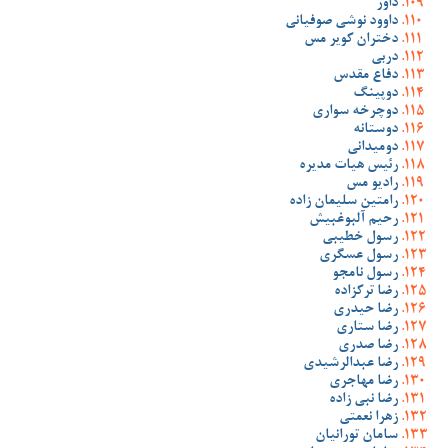
داور
داوود نوشی صوفیانی
دختران کویر مس
دربی
دفاع مقدس
دوپینگ
دوچرخه سواری
دوستانه
دومیدانی
رئیس هیات مدیره
رادیو مس
رامتین سلیمان زاده
رحیم آلبوغبیش
رسول خطیبی
رسول عسگری
رسول نامجو
رضا ترکزاده
رضا حیدری
رضا ستاری
رضا صدری
رضا عبدالرشیدی
رضا مهاجری
رضا نبی زاده
زهرا نعمتی
سامان تورانیان