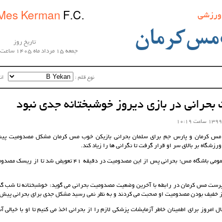
 ورزشی
Mes Kerman
F.C.
مس‌کرمان
تاریخ روز
جمعه 15 مرداد ماه 1405 ساعت 12:17:08
نوع قلم :‌
اندا
حرانی در بازی دیروز خوشبختانه جدی نبود
 مس کرمان و پارس جم برای سلمان بحرانی بازیکن خوب مس کرمان مشکل مصدومیت پیش 
زشگاه بر بالای سر او قرار گرفت تا نگرانی ها را زیاد کند.
به گزارش روابط عمومی باشگاه مس؛ بحرانی پس از این مصدومیت در دقیقه
رست مس کرمان در رابطه با آخرین وضعیت مصدومیت بحرانی می گوید: خوشبختانه تا شب 
از خفیف بودن مصدومیت او صحبت می کردند و به نظر نمی رسید مشکل جدی برای بحرانی پیش 
ال امروز برای اطمینان خاطر آزمایشات پزشکی لازم را از بحرانی اخذ می کنیم تا او با خیالی آ