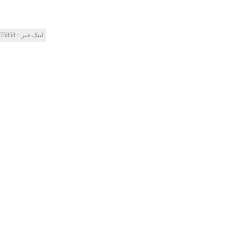
لینک خبر‌ :: http://www.mes-fc.ir/news/?Id=75858