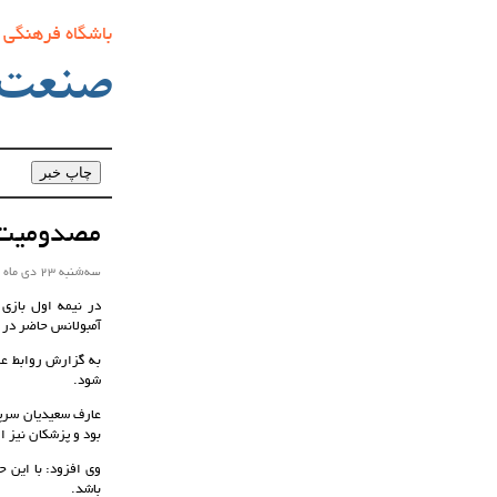
باشگاه فرهنگی
صنعت‌
مصدومیت ب
سه‌شنبه 23 دی ماه 1399 ساعت 10:19
در نیمه اول بازی
آمبولانس حاضر در ور
شود.
عارف سعیدیان سرپ
بود و پزشکان نیز 
وی افزود: با این ح
باشد.