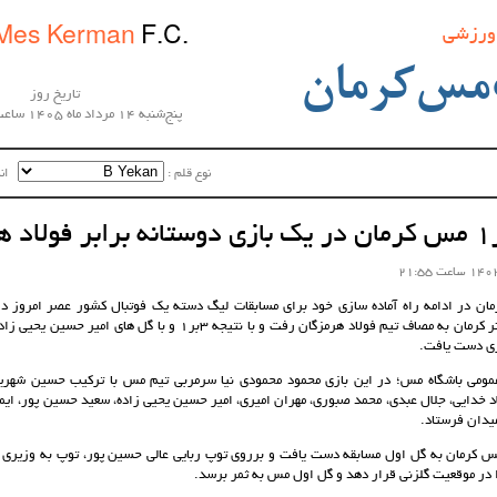
 ورزشی
Mes Kerman
F.C.
مس‌کرمان
تاریخ روز
پنج‌شنبه 14 مرداد ماه 1405 ساعت 06:45:47
نوع قلم :‌
اندا
ان در ادامه راه آماده سازی خود برای مسابقات لیگ دسته یک فوتبال کشور عصر امروز در
ورزشگاه شهید باهنر کرمان به مصاف تیم فولاد هرمزگان رفت و با نتیجه 3بر1 و 
وزی دست یافت.
مومی باشگاه مس؛ در این بازی محمود محمودی نیا سرمربی تیم مس با ترکیب حسین شهریار
اد خدایی، جلال عبدی، محمد صبوری، مهران امیری، امیر حسین یحیی زاده، سعید حسین پور، ایم
میدان فرستاد.
س کرمان به گل اول مسابقه دست یافت و برروی توپ ربایی عالی حسین پور، توپ به وزیری پنا
ا در موقعیت گلزنی قرار دهد و گل اول مس به ثمر برسد.