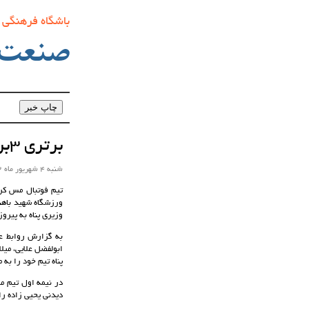
باشگاه فرهنگی
صنعت‌
برتری 3بر1 مس کرمان در یک بازی دوستانه برابر فولاد هرمزگان
شنبه 4 شهریور ماه 1402 ساعت 21:55
تیم فوتبال مس کرم
وزیری پناه به پیر
به گزارش روابط ع
ابولفضل علایی، میل
پناه تیم خود را به 
در نیمه اول تیم م
دیدنی یحیی زاده ر