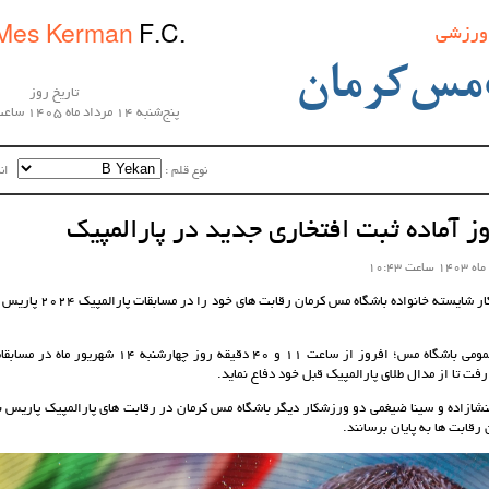
 ورزشی
Mes Kerman
F.C.
مس‌کرمان
تاریخ روز
پنج‌شنبه 14 مرداد ماه 1405 ساعت 17:11:40
نوع قلم :‌
اندا
ز آماده ثبت افتخاری جدید در پارالمپیک
سعید افروز ورزشکار شایسته خانوا
به گزارش روابط عمومی باشگاه مس؛ افروز از ساعت 11 و 40 دقیق
فت تا از مدال طلای پارالمپیک قبل خود دفاع نماید.
نشازاده و سینا ضیغمی دو ورزشکار دیگر باشگاه مس کرمان در رقابت های پارالمپیک پاریس به
رقابت ها به پایان برسانند.