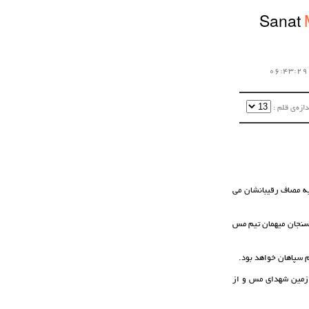
Sanat
زه‌ی قلم :‌
به مصاف رقیبانشان می
از ساعت 14 و 15 دقیقه عصر امروز در رفسنجان میهمان تیم مس
 استراحت خواهد داشت و تیم جوانان مس کرمان نیز روز شنبه 17 آذر در زمین شهدای مس و از