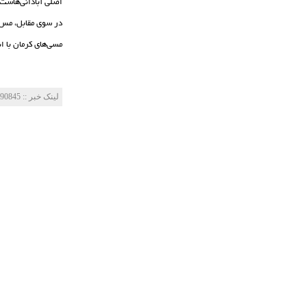
اصلی آبادانی‌هاست. البته 3 گل از 11 گل این تیم به‌وسیله شاگردان سعیده ایرانمنش در ب
در سوی مقابل، مس کرمان با 29 امتیاز در رده چهارم با تنها یک باخت، از خ
مسی‌های کرمان با اندوخته 3 امتیاز بازی رفت حالا امید دارند تا از این بازی خارج
لینک خبر‌ :: http://www.mes-fc.ir/news/?Id=90845