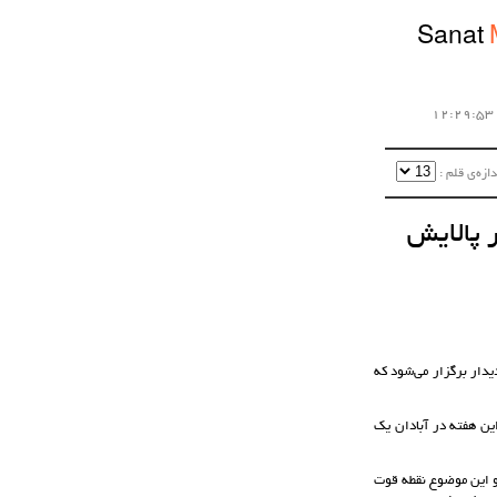
Sanat
زه‌ی قلم :‌
 پالایش
ش روابط‌عمومی باشگاه مس، هفته پانزدهم لیگ برتر فوتسال زنان در حالی فردا چهارشنبه 15 بهمن با 6 دیدار برگزار می‌شود که
ین هفته در آبادان یک
حکم‌ترین تیم‌های لیگ در خط دفاعی بوده، این تیم تنها 11 گل خورده و این موضوع نقطه قوت