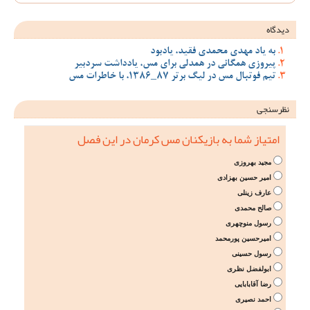
دیدگاه
به یاد مهدی محمدی فقید، یادبود
پیروزی همگانی در همدلی برای مس، یادداشت سردبیر
تیم فوتبال مس در لیگ برتر 87_1386، با خاطرات مس
نظرسنجی
امتیاز شما به بازیکنان مس کرمان در این فصل
مجید بهروزی
امیر حسین بهزادی
عارف زینلی
صالح محمدی
رسول منوچهری
امیرحسین پورمحمد
رسول حسینی
ابولفضل نظری
رضا آقابابایی
احمد نصیری