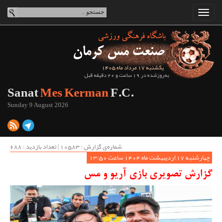
یکشنبه 17 مرداد ماه 1405
به‌روزشده در 19 ساعت و 20 دقیقه قبل
Sanat
Mes Kerman
F.C.
Sunday 9 August 2026
شماره‌ی گزارش : ‌10583 | تعداد بازدید : 688
چهارشنبه 17 اردیبهشت ماه 1404 ساعت 13:50
گزارش تصویری بازی آریو و مس