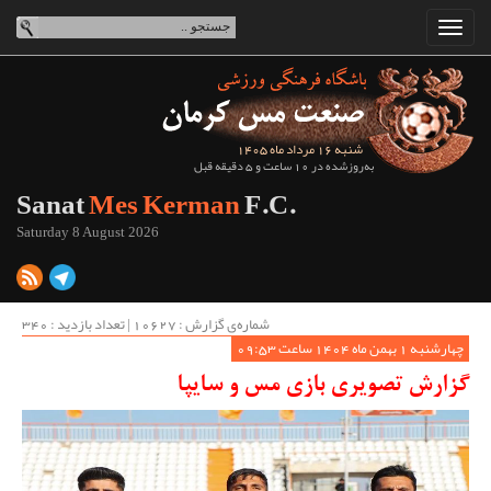
شنبه 16 مرداد ماه 1405
به‌روزشده در 10 ساعت و 5 دقیقه قبل
Sanat
Mes Kerman
F.C.
Saturday 8 August 2026
شماره‌ی گزارش : ‌10627 | تعداد بازدید : 340
چهارشنبه 1 بهمن ماه 1404 ساعت 09:53
گزارش تصویری بازی مس و سایپا