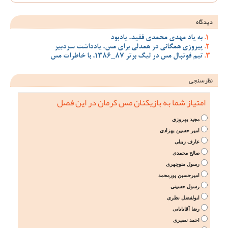
دیدگاه
به یاد مهدی محمدی فقید، یادبود
پیروزی همگانی در همدلی برای مس، یادداشت سردبیر
تیم فوتبال مس در لیگ برتر 87_1386، با خاطرات مس
نظرسنجی
امتیاز شما به بازیکنان مس کرمان در این فصل
مجید بهروزی
امیر حسین بهزادی
عارف زینلی
صالح محمدی
رسول منوچهری
امیرحسین پورمحمد
رسول حسینی
ابولفضل نظری
رضا آقابابایی
احمد نصیری