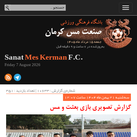
جمعه 15 مرداد ماه 1405
به‌روزشده در 7 ساعت و 9 دقیقه قبل
Sanat
Mes Kerman
F.C.
Friday 7 August 2026
شماره‌ی گزارش : ‌10633 | تعداد بازدید : 351
سه‌شنبه 21 بهمن ماه 1404 ساعت 12:07
گزارش تصویری بازی بعثت و مس