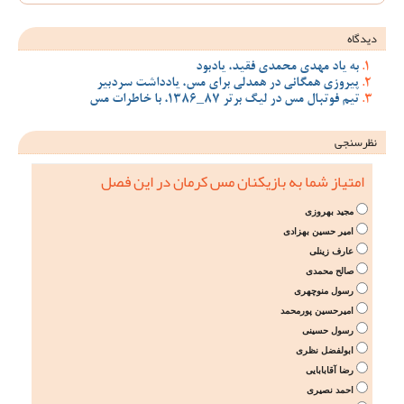
دیدگاه
به یاد مهدی محمدی فقید، یادبود
پیروزی همگانی در همدلی برای مس، یادداشت سردبیر
تیم فوتبال مس در لیگ برتر 87_1386، با خاطرات مس
نظرسنجی
امتیاز شما به بازیکنان مس کرمان در این فصل
مجید بهروزی
امیر حسین بهزادی
عارف زینلی
صالح محمدی
رسول منوچهری
امیرحسین پورمحمد
رسول حسینی
ابولفضل نظری
رضا آقابابایی
احمد نصیری