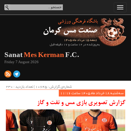
جمعه 15 مرداد ماه 1405
به‌روزشده در 12 ساعت و 17 دقیقه قبل
Sanat
Mes Kerman
F.C.
Friday 7 August 2026
شماره‌ی گزارش : ‌10645 | تعداد بازدید : 230
سه‌شنبه 18 خرداد ماه 1405 ساعت 11:16
گزارش تصویری بازی مس و نفت و گاز