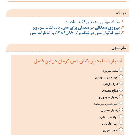
دیدگاه
به یاد مهدی محمدی فقید، یادبود
پیروزی همگانی در همدلی برای مس، یادداشت سردبیر
تیم فوتبال مس در لیگ برتر 87_1386، با خاطرات مس
نظرسنجی
امتیاز شما به بازیکنان مس کرمان در این فصل
مجید بهروزی
امیر حسین بهزادی
عارف زینلی
صالح محمدی
رسول منوچهری
امیرحسین پورمحمد
رسول حسینی
ابولفضل نظری
رضا آقابابایی
احمد نصیری