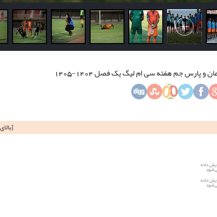
 پارس جم هفته سی ام لیگ یک فصل 1404-1405
[
بالای
یش داده
‌شود
یش داده
‌شود