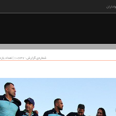
اداران
شماره‌ی گزارش : ‌10647 | تعداد بازدید : 160