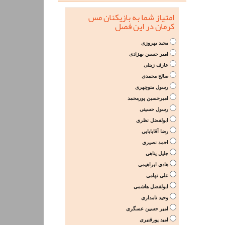
امتیاز شما به بازیکنان مس
کرمان در این فصل
مجید بهروزی
امیر حسین بهزادی
عارف زینلی
صالح محمدی
رسول منوچهری
امیرحسین پورمحمد
رسول حسینی
ابولفضل نظری
رضا آقابابایی
احمد نصیری
جلیل پناهی
هادی ابراهیمی
علی تهامی
ابولفضل هاشمی
وحید نامداری
امیر حسین عسگری
امید پورقنبری