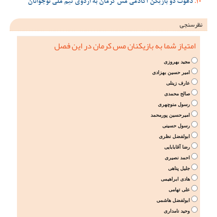
دعوت دو بازیکن آکادمی مس کرمان به اردوی تیم ملی نوجوانان
نظرسنجی
امتیاز شما به بازیکنان مس کرمان در این فصل
مجید بهروزی
امیر حسین بهزادی
عارف زینلی
صالح محمدی
رسول منوچهری
امیرحسین پورمحمد
رسول حسینی
ابولفضل نظری
رضا آقابابایی
احمد نصیری
جلیل پناهی
هادی ابراهیمی
علی تهامی
ابولفضل هاشمی
وحید نامداری