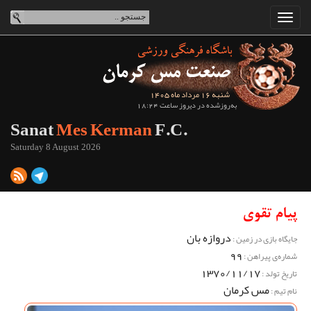
شنبه 16 مرداد ماه 1405
به‌روزشده در دیروز ساعت 18:24
Sanat
Mes Kerman
F.C.
Saturday 8 August 2026
پیام تقوی
دروازه بان
جایگاه بازی در زمین :
99
شماره‌ی پیراهن :
1370/11/17
تاریخ تولد :
مس کرمان
نام تیم :