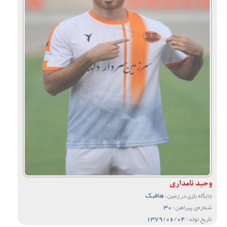
وحید نامداری
هافبک
جایگاه بازی در زمین :
30
شماره‌ی پیراهن :
1379/06/04
تاریخ تولد :