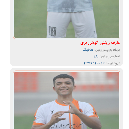
عارف زینلی گوهرریزی
هافبک
جایگاه بازی در زمین :
18
شماره‌ی پیراهن :
1376/10/13
تاریخ تولد :