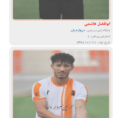
ابولفضل هاشمی
دروازه بان
جایگاه بازی در زمین :
1
شماره‌ی پیراهن :
1381/01/11
تاریخ تولد :