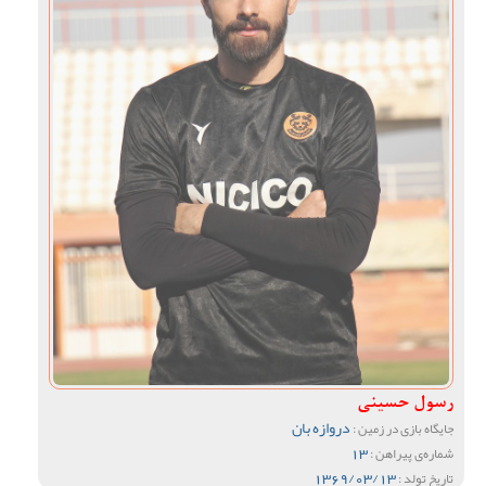
رسول حسینی
دروازه بان
جایگاه بازی در زمین :
13
شماره‌ی پیراهن :
1369/03/13
تاریخ تولد :