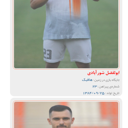
ابولفضل شورآبادی
هافبک
جایگاه بازی در زمین :
23
شماره‌ی پیراهن :
1384/09/25
تاریخ تولد :