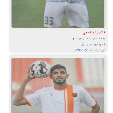
هادی ابراهیمی
مهاجم
جایگاه بازی در زمین :
50
شماره‌ی پیراهن :
1374/05/16
تاریخ تولد :