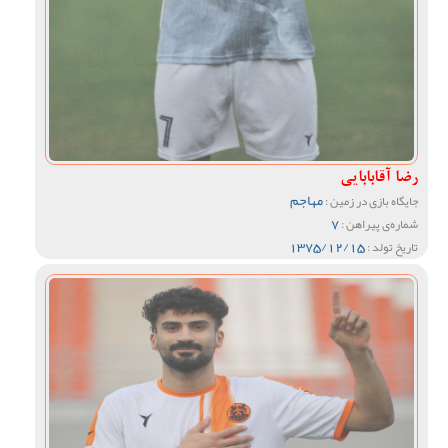
رضا آقابابایی
مهاجم
جایگاه بازی در زمین :
7
شماره‌ی پیراهن :
1375/12/15
تاریخ تولد :