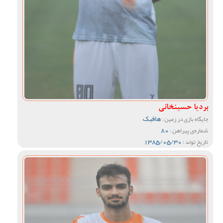
بردیا حسینخانی
هافبک
جایگاه بازی در زمین :
80
شماره‌ی پیراهن :
1385/05/30
تاریخ تولد :