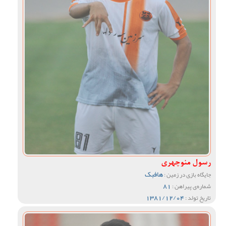
رسول منوچهری
هافبک
جایگاه بازی در زمین :
81
شماره‌ی پیراهن :
1381/12/04
تاریخ تولد :