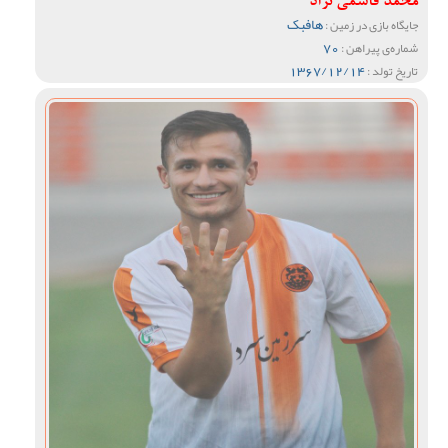
محمد قاسمی نژاد
هافبک
جایگاه بازی در زمین :
70
شماره‌ی پیراهن :
1367/12/14
تاریخ تولد :