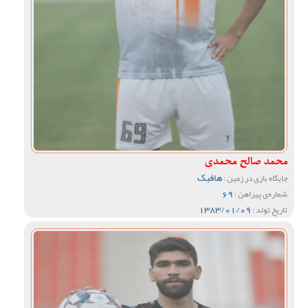
محمد صالح محمدی
هافبک
جایگاه بازی در زمین :
69
شماره‌ی پیراهن :
1383/01/09
تاریخ تولد :