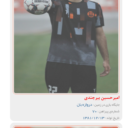
امیرحسین بیرجندی
دروازه بان
جایگاه بازی در زمین :
70
شماره‌ی پیراهن :
1381/12/13
تاریخ تولد :