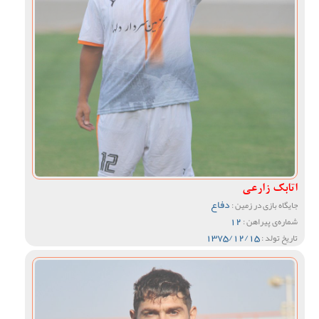
اتابک زارعی
دفاع
جایگاه بازی در زمین :
12
شماره‌ی پیراهن :
1375/12/15
تاریخ تولد :