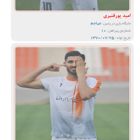
امید پورقنبری
مهاجم
جایگاه بازی در زمین :
10
شماره‌ی پیراهن :
1370/07/25
تاریخ تولد :