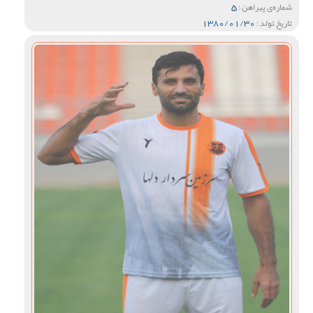
5
شماره‌ی پیراهن :
1380/01/30
تاریخ تولد :