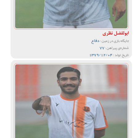
ابولفضل نظری
دفاع
جایگاه بازی در زمین :
77
شماره‌ی پیراهن :
1379/12/04
تاریخ تولد :