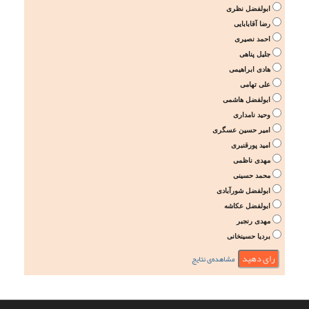
ابولفضل نظری
رضا آقابابایی
احمد نصیری
جلیل پناهی
هادی ابراهیمی
علی تهامی
ابولفضل هاشمی
وحید نامداری
امیر حسین عسگری
امید پورقنبری
مهدی ناظمی
محمد حسینی
ابولفضل شورآبادی
ابولفضل عکاشه
مهدی رنجبر
بردیا حسینخانی
مشاهده‌ی نتایج