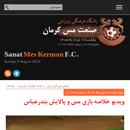
یکشنبه 17 مرداد ماه 1405
به‌روزشده در دیروز ساعت 10:06
Sanat
Mes Kerman
F.C.
Sunday 9 August 2026
شماره‌ی گزارش : ‌467 | تعداد بازدید : 1496
چهارشنبه 4 مهر ماه 1403 ساعت 10:24
ویدیو خلاصه بازی مس و پالایش بندرعباس