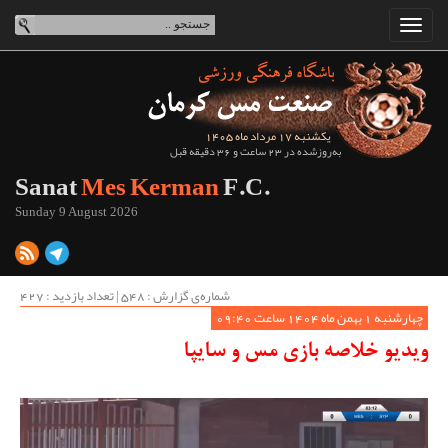
یکشنبه 17 مرداد ماه 1405
به‌روزشده در 23 ساعت و 36 دقیقه قبل
Sanat
Mes Kerman
F.C.
Sunday 9 August 2026
شماره‌ی گزارش : ‌548 | تعداد بازدید : 427
چهارشنبه 1 بهمن ماه 1404 ساعت 09:40
ویدیو خلاصه بازی مس و سایپا