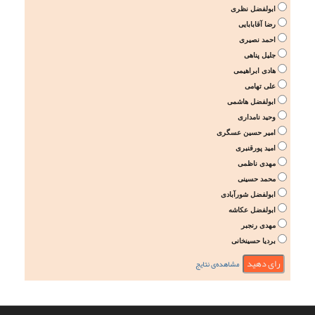
ابولفضل نظری
رضا آقابابایی
احمد نصیری
جلیل پناهی
هادی ابراهیمی
علی تهامی
ابولفضل هاشمی
وحید نامداری
امیر حسین عسگری
امید پورقنبری
مهدی ناظمی
محمد حسینی
ابولفضل شورآبادی
ابولفضل عکاشه
مهدی رنجبر
بردیا حسینخانی
مشاهده‌ی نتایج