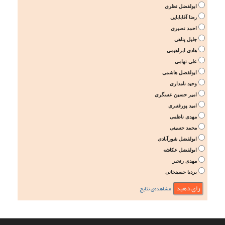
ابولفضل نظری
رضا آقابابایی
احمد نصیری
جلیل پناهی
هادی ابراهیمی
علی تهامی
ابولفضل هاشمی
وحید نامداری
امیر حسین عسگری
امید پورقنبری
مهدی ناظمی
محمد حسینی
ابولفضل شورآبادی
ابولفضل عکاشه
مهدی رنجبر
بردیا حسینخانی
مشاهده‌ی نتایج