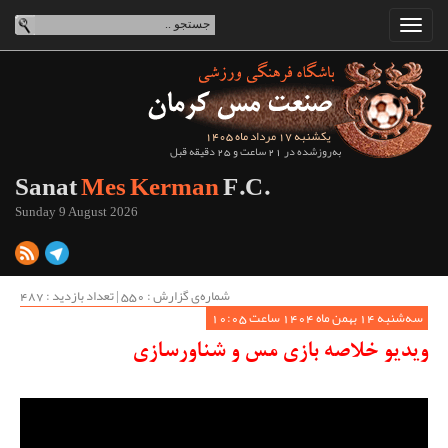
یکشنبه 17 مرداد ماه 1405
به‌روزشده در 21 ساعت و 25 دقیقه قبل
Sanat
Mes Kerman
F.C.
Sunday 9 August 2026
شماره‌ی گزارش : ‌550 | تعداد بازدید : 487
سه‌شنبه 14 بهمن ماه 1404 ساعت 10:05
ویدیو خلاصه بازی مس و شناورسازی