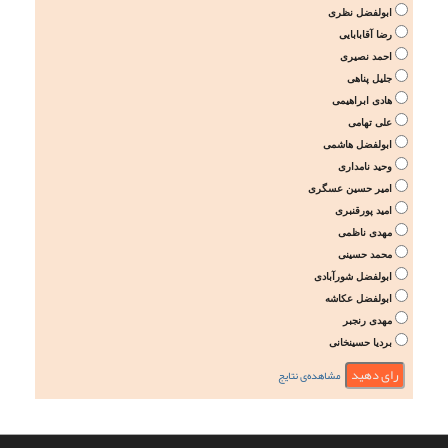
ابولفضل نظری
رضا آقابابایی
احمد نصیری
جلیل پناهی
هادی ابراهیمی
علی تهامی
ابولفضل هاشمی
وحید نامداری
امیر حسین عسگری
امید پورقنبری
مهدی ناظمی
محمد حسینی
ابولفضل شورآبادی
ابولفضل عکاشه
مهدی رنجبر
بردیا حسینخانی
مشاهده‌ی نتایج