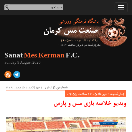
یکشنبه 17 مرداد ماه 1405
به‌روزشده در دیروز ساعت 10:06
Sanat
Mes Kerman
F.C.
Sunday 9 August 2026
شماره‌ی گزارش : ‌566 | تعداد بازدید : 209
چهارشنبه 2 تیر ماه 1405 ساعت 09:55
ویدیو خلاصه بازی مس و پارس