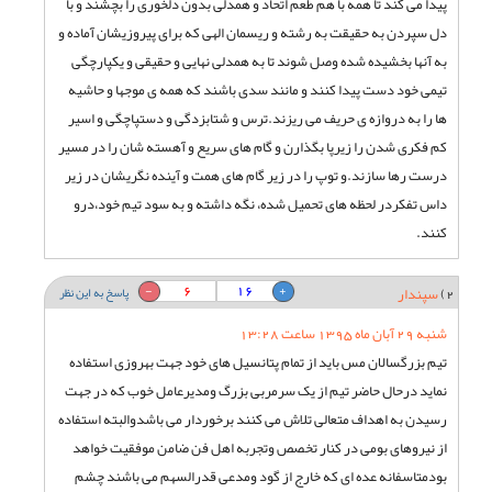
پیدا می کند تا همه با هم طعم اتحاد و همدلی بدون دلخوری را بچشند و با
دل سپردن به حقیقت به رشته و ریسمان الهی که برای پیروزیشان آماده و
به آنها بخشیده شده وصل شوند تا به همدلی نهایی و حقیقی و یکپارچگی
تیمی خود دست پیدا کنند و مانند سدی باشند که همه ی موجها و حاشیه
ها را به دروازه ی حریف می ریزند.ترس و شتابزدگی و دستپاچگی و اسیر
کم فکری شدن را زیرپا بگذارن و گام های سریع و آهسته شان را در مسیر
درست رها سازند.و توپ را در زیر گام های همت و آینده نگریشان در زیر
داس تفکردر لحظه های تحمیل شده، نگه داشته و به سود تیم خود،درو
کنند.
6
16
2)
سپندار
پاسخ به این نظر
شنبه 29 آبان ماه 1395 ساعت 13:28
تیم بزرگسالان مس باید از تمام پتانسیل های خود جهت بهروزی استفاده
نماید درحال حاضر تیم از یک سرمربی بزرگ ومدیرعامل خوب که در جهت
رسیدن به اهداف متعالی تلاش می کنند برخوردار می باشدوالبته استفاده
از نیروهای بومی در کنار تخصص وتجربه اهل فن ضامن موفقیت خواهد
بودمتاسفانه عده ای که خارج از گود ومدعی قدرالسهم می باشند چشم