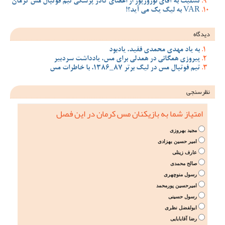
تسلیت به آقای نوروزپور از اعضای کادر پزشکی تیم فوتبال مس کرمان
VAR به لیگ یک می آید؟!
دیدگاه
به یاد مهدی محمدی فقید، یادبود
پیروزی همگانی در همدلی برای مس، یادداشت سردبیر
تیم فوتبال مس در لیگ برتر 87_1386، با خاطرات مس
نظرسنجی
امتیاز شما به بازیکنان مس کرمان در این فصل
مجید بهروزی
امیر حسین بهزادی
عارف زینلی
صالح محمدی
رسول منوچهری
امیرحسین پورمحمد
رسول حسینی
ابولفضل نظری
رضا آقابابایی